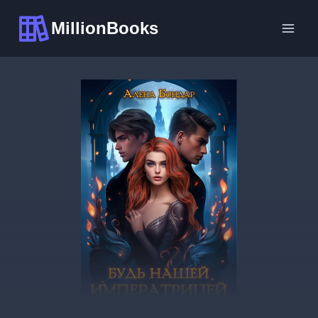
Перейти
MillionBooks
к
содержимому