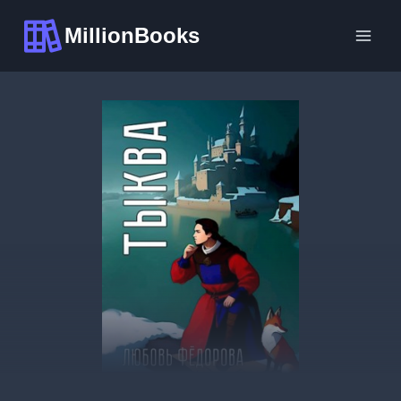
Перейти
MillionBooks
к
содержимому