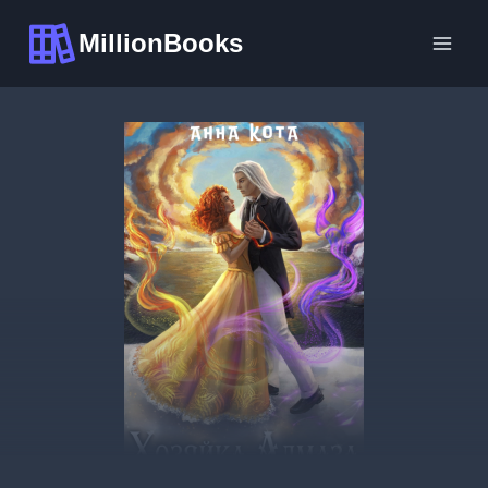
Перейти
MillionBooks
к
содержимому