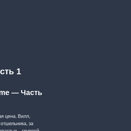
сть 1
ame — Часть
ая цена. Вилл,
отшельника, за
апастью – группой