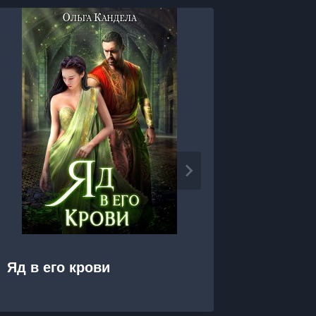
Я за Т
Яд в его крови