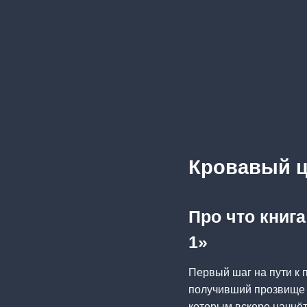
Кровавый ц
Про что книг
1»
Первый шаг на пути к 
получивший прозвище 
которым вскоре начнёт