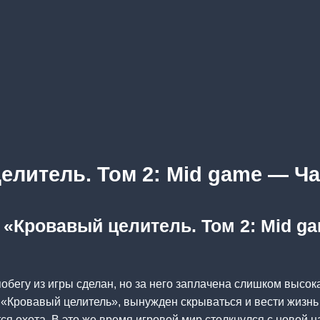
елитель. Том 2: Mid game — Ча
а «Кровавый целитель. Том 2: Mid g
побегу из игры сделан, но за него заплачена слишком высок
«Кровавый целитель», вынужден скрываться и вести жизнь 
ся охота. В это же время игровой мир столкнулся с новой н