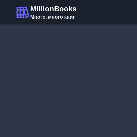
Перейти
MillionBooks
к
Много, много книг
содержимому