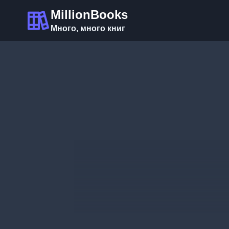
Перейти
MillionBooks
к
Много, много книг
содержимому