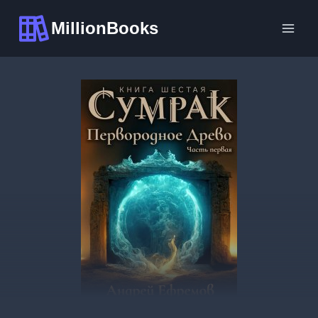
Перейти
MillionBooks
к
содержимому