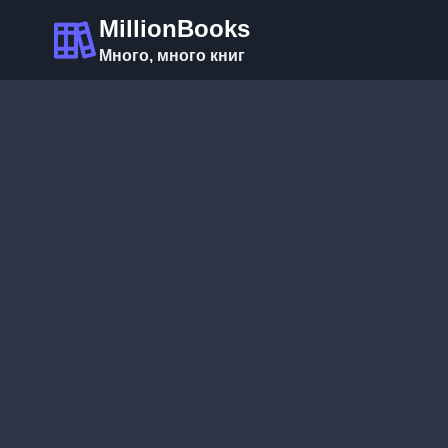
Перейти
MillionBooks
к
Много, много книг
содержимому