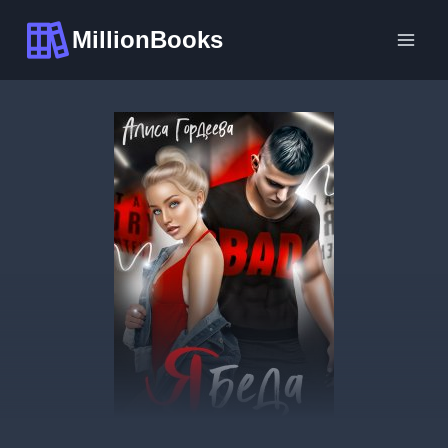
Перейти
MillionBooks
к
содержимому