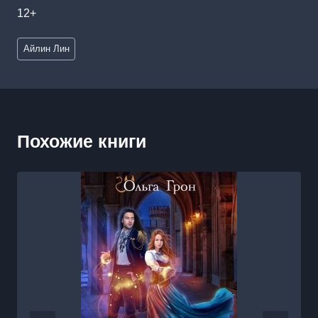
12+
Метки
Айлин Лин
записи:
Похожие книги