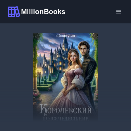
Перейти
MillionBooks
к
содержимому