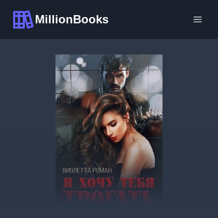
Перейти
MillionBooks
к
содержимому