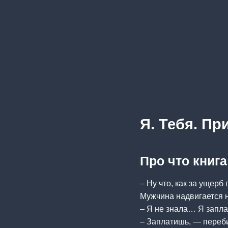
Я. Тебя. Пр
Про что книга
– Ну что, как за ущерб
Мужчина надвигается н
– Я не знала… Я заплач
– Заплатишь, — переби