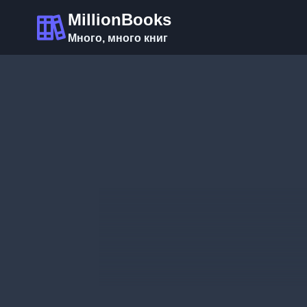
Перейти
MillionBooks
к
Много, много книг
содержимому