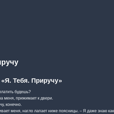
иручу
 «Я. Тебя. Приручу»
 платить будешь?
а меня, прижимает к двери.
у, конечно.
вает меня, нагло лапает ниже поясницы. – Я даже знаю ка