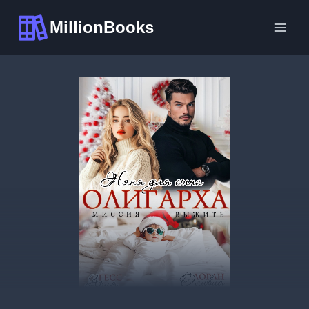
Перейти
MillionBooks
к
содержимому