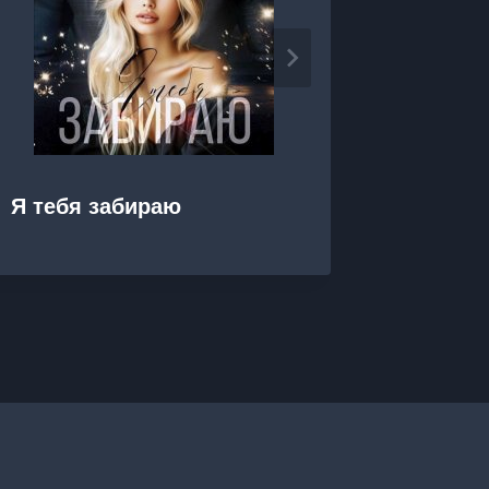
Я тебя забираю
Я тебе