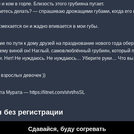
и ком в горле. Близость этого грубияна пугает.
етесь делать? — спрашиваю дрожащими губами, когда его 
смехается он и жадно впивается в мои губы.
 по пути к дому друзей на празднование нового года обе
ему виной он! Наглый, самовлюблённый грубиян, который п
и. Нет! Не нуждаюсь. Не нуждаюсь… Уберите руки… Что в
 взрослых девочек ))
 Мурата — https://litnet.com/shrt/hsSL
 без регистрации
Сдавайся, буду согревать