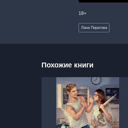
18+
Метки
Лана Пиратова
записи:
Похожие книги