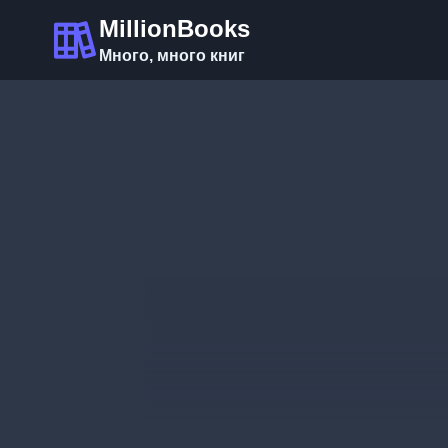
Перейти
MillionBooks
к
Много, много книг
содержимому