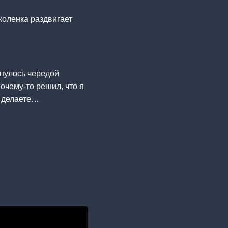
коленка раздвигает
рнулось чередой
очему-то решил, что я
ы делаете…