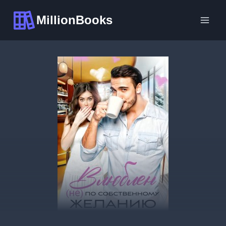
Перейти
MillionBooks
к
содержимому