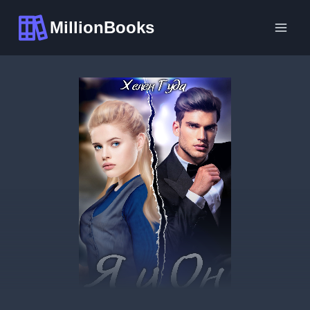
Перейти
MillionBooks
к
содержимому