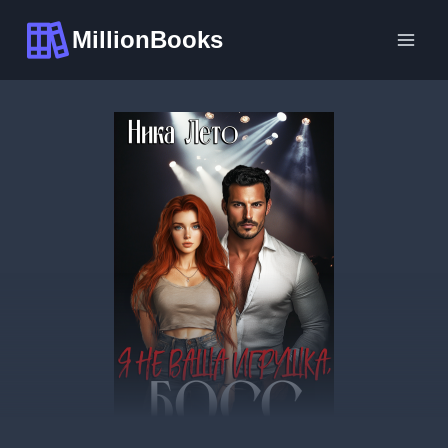
Перейти
MillionBooks
к
содержимому