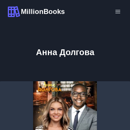
Перейти
MillionBooks
к
содержимому
Анна Долгова