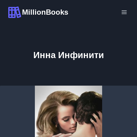
Перейти
MillionBooks
к
содержимому
Инна Инфинити