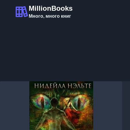
Перейти
MillionBooks
к
Много, много книг
содержимому