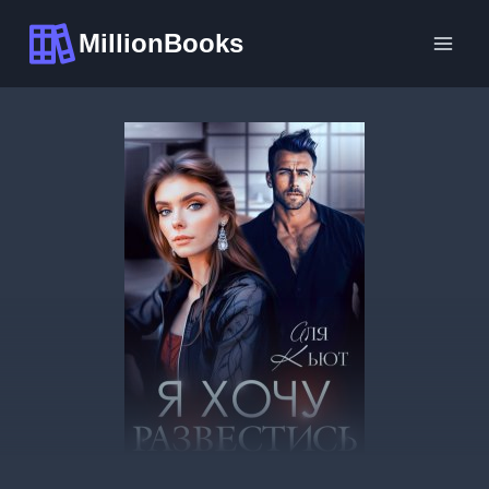
Перейти
MillionBooks
к
содержимому