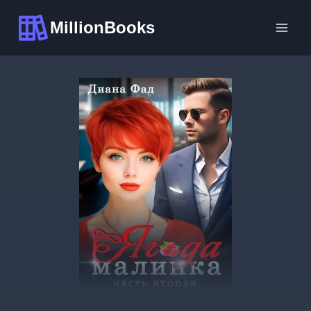
Перейти
MillionBooks
к
содержимому