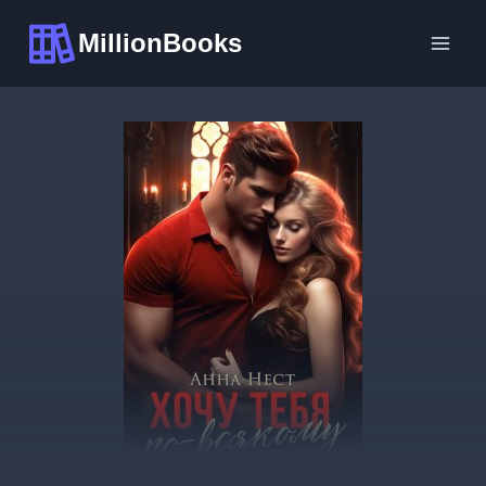
Перейти
MillionBooks
к
содержимому