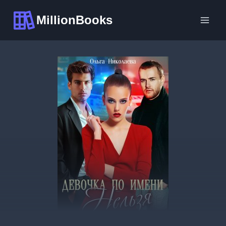
Перейти
MillionBooks
к
содержимому