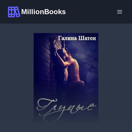
Перейти
MillionBooks
к
содержимому