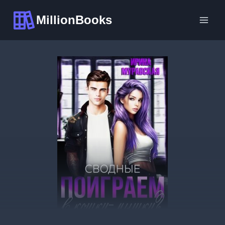
Перейти
MillionBooks
к
содержимому