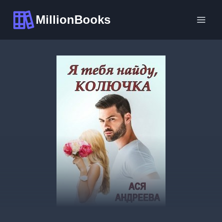
Перейти
MillionBooks
к
содержимому