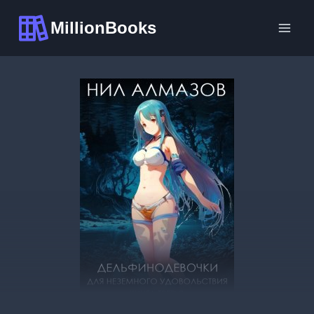
Перейти
MillionBooks
к
содержимому