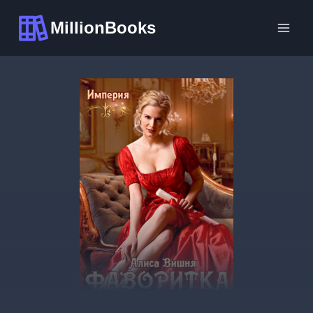
Перейти
MillionBooks
к
содержимому