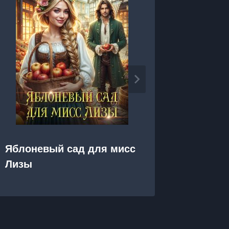
Яблоневый сад для мисс
Я, Он 
Лизы
дракон