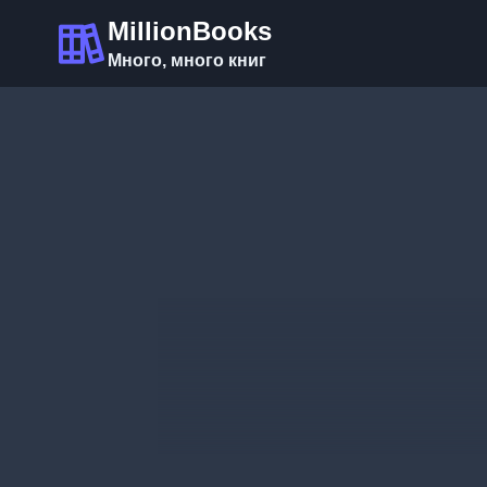
Перейти
MillionBooks
к
Много, много книг
содержимому