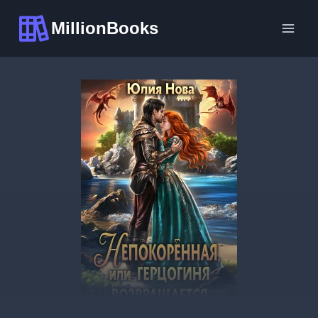
Перейти
MillionBooks
к
содержимому