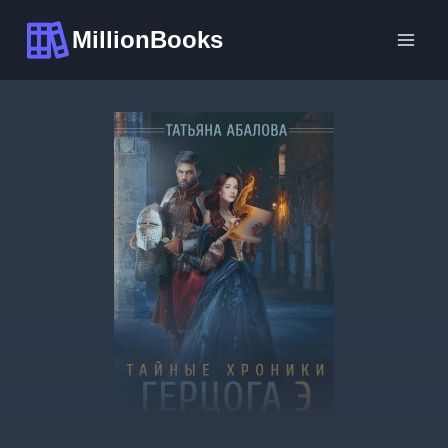
Перейти
MillionBooks
к
содержимому