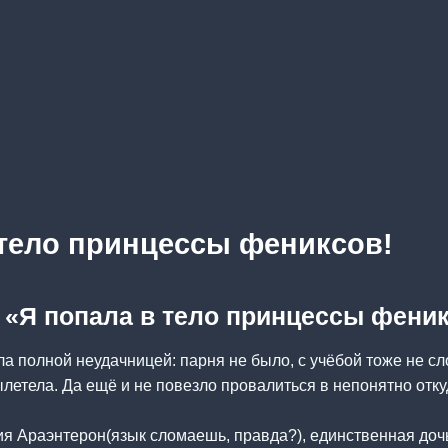
 тело принцессы фениксов!
а «Я попала в тело принцессы фени
а полной неудачницей: парня не было, с учёбой тоже не сло
ылетела. Да ещё и не повезло провалиться в непонятно отк
я Араэнтерон(язык сломаешь, правда?), единственная дочь