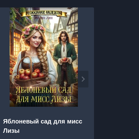
Яблоневый сад для мисс
Я, Он 
Лизы
дракон