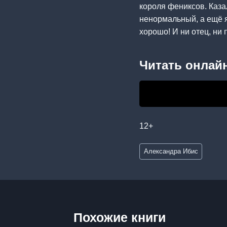
короля фениксов. Каза
ненормальный, а ещё я
хорошо! И ни отец, ни
Читать онлайн
12+
Метки
Александра Ибис
записи:
Похожие книги