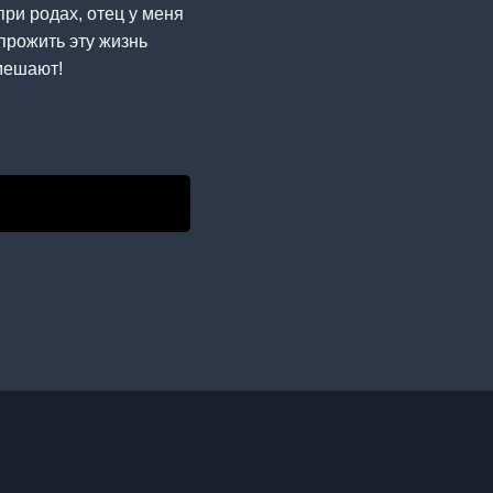
при родах, отец у меня
прожить эту жизнь
омешают!