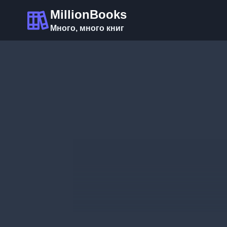
Перейти
MillionBooks
к
Много, много книг
содержимому