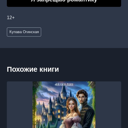
12+
Метки
Купава Огинская
записи:
Похожие книги