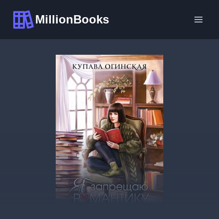
Перейти
MillionBooks
к
содержимому