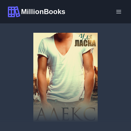
Перейти
MillionBooks
к
содержимому