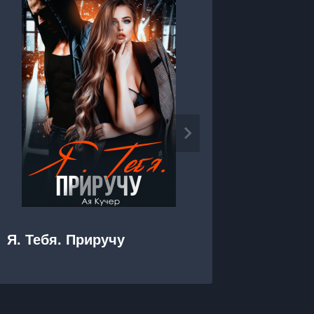
Я. Тебя. Приручу
Я. Теб