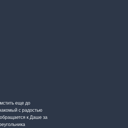
омстить еще до
накомый с радостью
 обращается к Даше за
треугольника