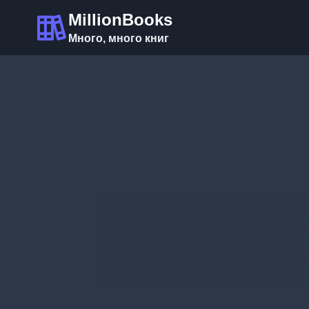
Перейти
MillionBooks
к
Много, много книг
содержимому