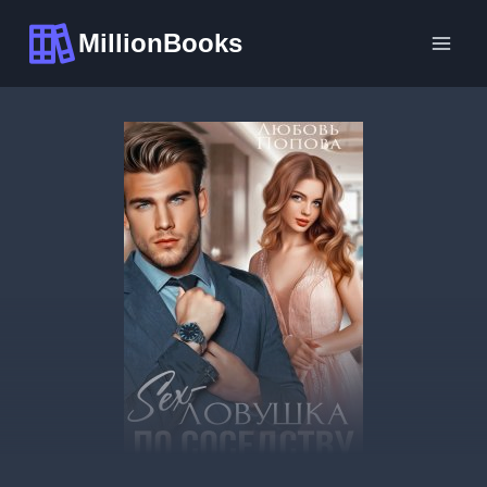
Перейти
MillionBooks
к
содержимому