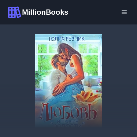
Перейти
MillionBooks
к
содержимому