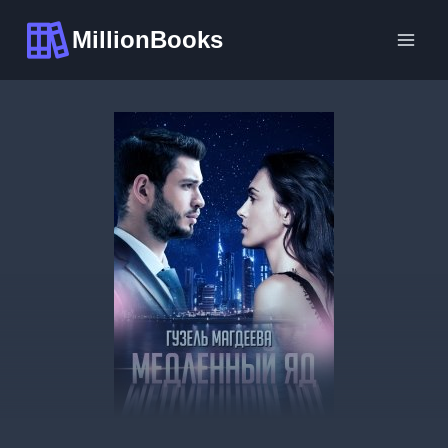
Перейти
MillionBooks
к
содержимому