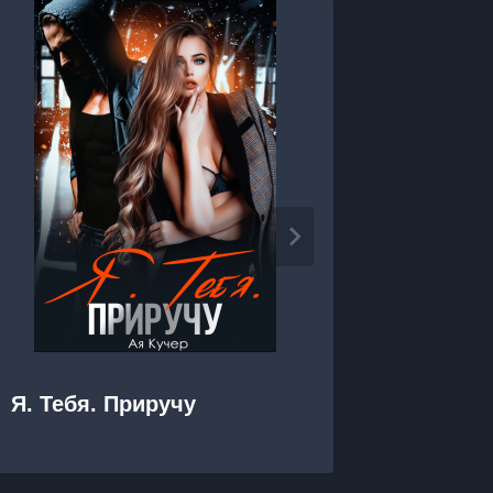
Я. Тебя. Приручу
Я. Теб