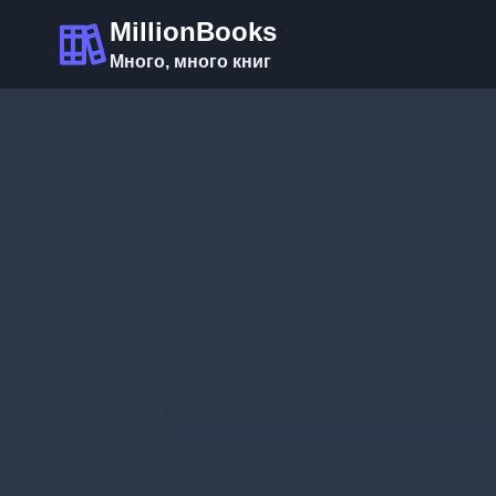
Перейти
MillionBooks
к
Много, много книг
содержимому