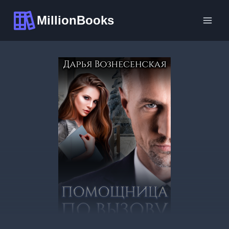
Перейти
MillionBooks
к
содержимому