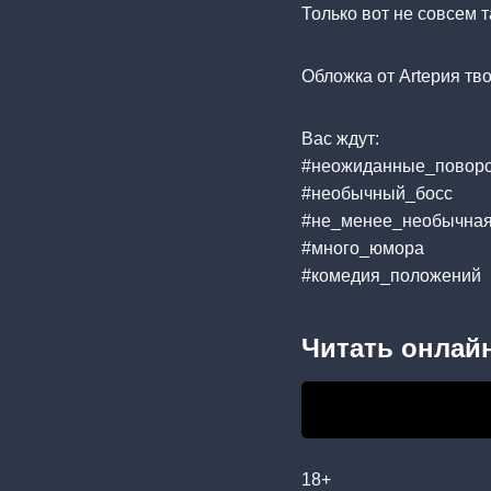
Только вот не совсем 
Обложка от Artерия т
Вас ждут:
#неожиданные_повор
#необычный_босс
#не_менее_необычна
#много_юмора
#комедия_положений
Читать онлайн
18+