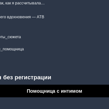
так, как я рассчитывала…
воего вдохновения — ATB
оты_сюжета
я_помощница
 без регистрации
Помощница с интимом