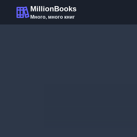
Перейти
MillionBooks
к
Много, много книг
содержимому