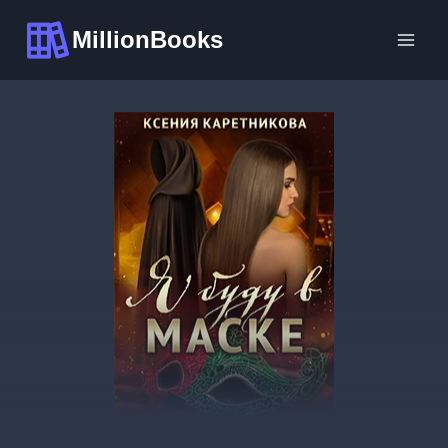
Перейти
MillionBooks
к
содержимому