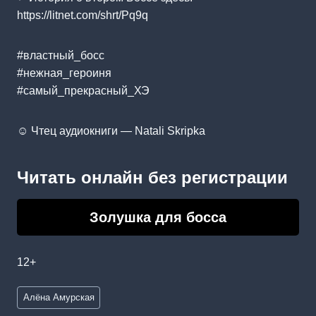
https://litnet.com/shrt/Pq9q
#властный_босс
#нежная_героиня
#самый_прекрасный_ХЭ
☺ Чтец аудиокниги — Natali Skripka
Читать онлайн без регистрации
Золушка для босса
12+
Метки
Алёна Амурская
записи: