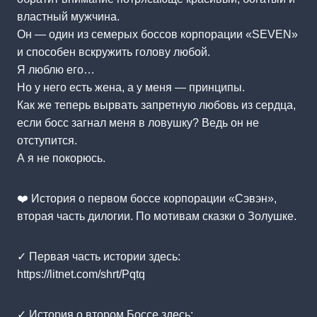
властный мужчина.
Он — один из семерых боссов корпорации «SEVEN»
и способен вскружить голову любой.
Я люблю его…
Но у него есть жена, а у меня — принципы.
Как же теперь вырвать запретную любовь из сердца,
если босс загнал меня в ловушку? Ведь он не
отступится.
А я не покорюсь.
❤️ История о первом боссе корпорации «Сэвэн»,
вторая часть дилогии. По мотивам сказки о Золушке.
✓ Первая часть истории здесь:
https://litnet.com/shrt/Pqtq
✓ История о втором Боссе здесь: