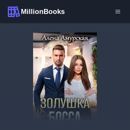
Перейти
MillionBooks
к
содержимому