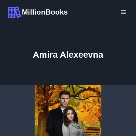
Перейти
MillionBooks
к
содержимому
Amira Alexeevna