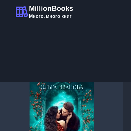
Перейти
MillionBooks
к
Много, много книг
содержимому