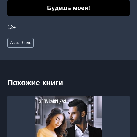
Будешь моей!
12+
Метки
Агата Лель
записи:
Похожие книги