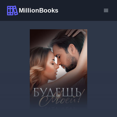
Перейти
MillionBooks
к
содержимому