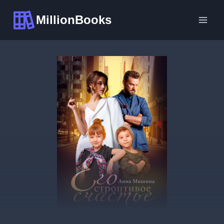
Перейти
MillionBooks
к
содержимому