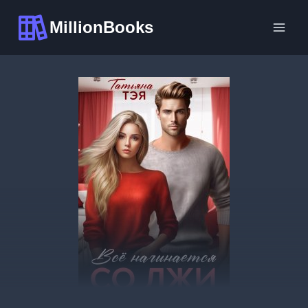
Перейти
MillionBooks
к
содержимому