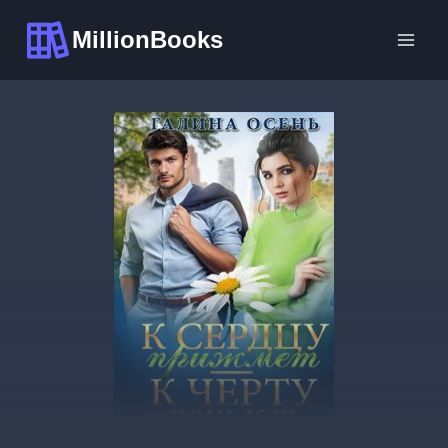
Перейти
MillionBooks
к
содержимому