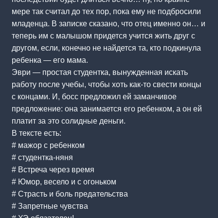
мере так считал до тех пор, пока ему не подбросили
младенца. В записке сказано, что отец именно он… и
теперь им с малышом придется учится жить друг с
другом, если, конечно не найдется та, кто подкинула
ребенка — его мама.
Эври — простая студентка, вынужденная искать
работу после учебы, чтобы хоть как-то свести концы
с концами. И, босс предложил ей заманчивое
предложение: она занимается его ребенком, а он ей
платит за это солидные деньги.
В тексте есть:
# мажор с ребенком
# студентка-няня
# Встреча через время
# Юмор, весело и с огоньком
# Страсть и боль предательства
# Запретные чувства