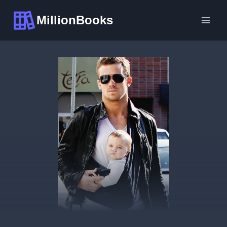
Перейти
MillionBooks
к
содержимому